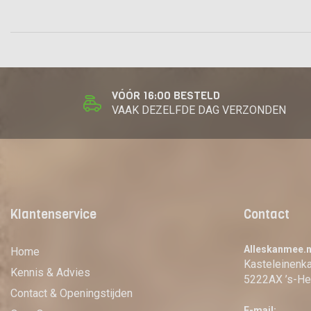
VÓÓR 16:00 BESTELD
VAAK DEZELFDE DAG VERZONDEN
Klantenservice
Contact
Alleskanmee.n
Home
Kasteleinen
Kennis & Advies
5222AX ’s-He
Contact & Openingstijden
E-mail: