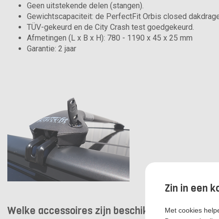
Geen uitstekende delen (stangen).
Gewichtscapaciteit: de PerfectFit Orbis closed dakdr
TÜV-gekeurd en de City Crash test goedgekeurd.
Afmetingen (L x B x H): 780 - 1190 x 45 x 25 mm
Garantie: 2 jaar
Zin in een k
Welke accessoires zijn beschikbaar voor de Pe
Met cookies helpe