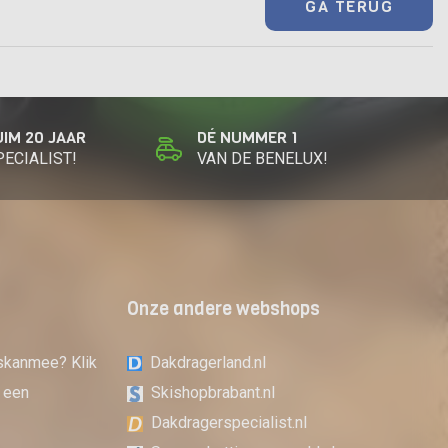
GA TERUG
UIM 20 JAAR
DÉ NUMMER 1
PECIALIST!
VAN DE BENELUX!
Onze andere webshops
skanmee? Klik
Dakdragerland.nl
 een
Skishopbrabant.nl
Dakdragerspecialist.nl