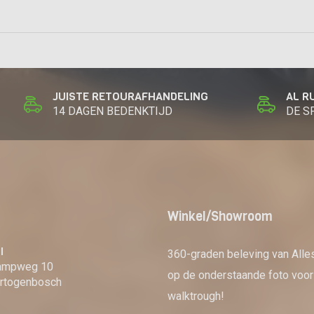
JUISTE RETOURAFHANDELING
AL R
14 DAGEN BEDENKTIJD
DE S
Winkel/Showroom
l
360-graden beleving van Alle
kampweg 10
op de onderstaande foto voor
rtogenbosch
walktrough!