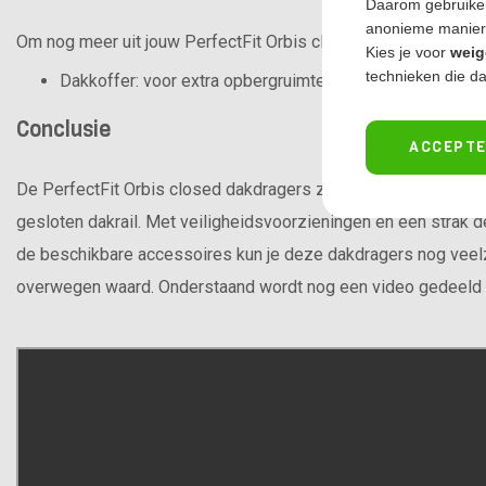
Daarom gebruiken
anonieme manier
Om nog meer uit jouw PerfectFit Orbis closed dakdragers te h
Kies je voor
weig
technieken die da
Dakkoffer: voor extra opbergruimte bovenop de dakdrag
Conclusie
ACCEPTE
De PerfectFit Orbis closed dakdragers zijn een uitstekende 
gesloten dakrail. Met veiligheidsvoorzieningen en een strak d
de beschikbare accessoires kun je deze dakdragers nog veelzij
overwegen waard. Onderstaand wordt nog een video gedeeld 