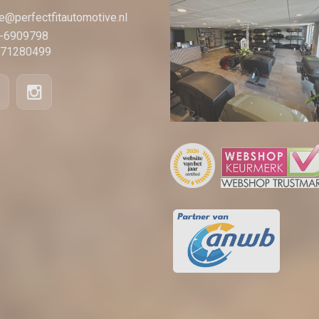
e@perfectfitautomotive.nl
-6909798
71280499