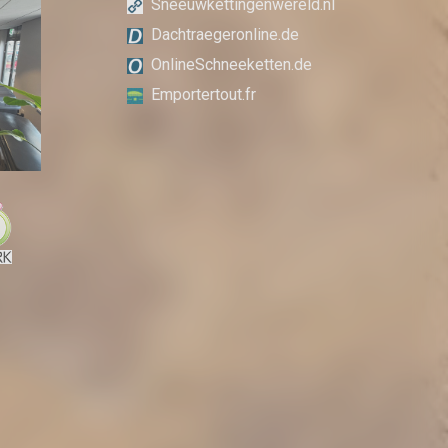
Sneeuwkettingenwereld.nl
Dachtraegeronline.de
OnlineSchneeketten.de
Emportertout.fr