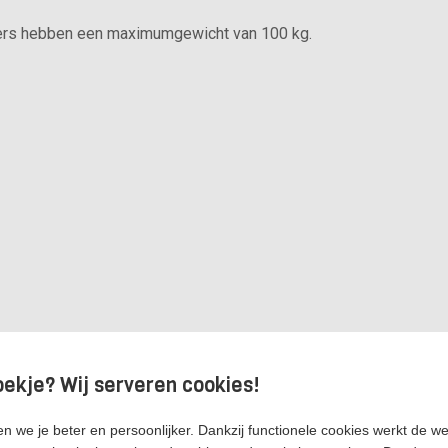
agers hebben een maximumgewicht van 100 kg.
oekje? Wij serveren cookies!
rfectFit Orbis closed dakdragers?
n we je beter en persoonlijker. Dankzij functionele cookies werkt de w