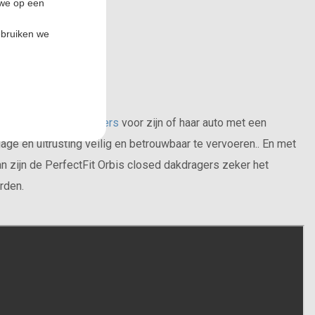
 we op een
ebruiken we
e en elegante
dakdragers
voor zijn of haar auto met een
ge en uitrusting veilig en betrouwbaar te vervoeren.. En met
an zijn de PerfectFit Orbis closed dakdragers zeker het
orden.