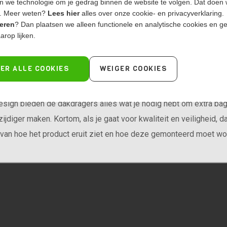
 we technologie om je gedrag binnen de website te volgen. Dat doen
. Meer weten?
Lees hier
alles over onze cookie- en privacyverklaring.
alen, kun je gebruik maken van verschillende accessoires, zoals:
eren
? Dan plaatsen we alleen functionele en analytische cookies en g
arop lijken.
ers.
ER ALLE COOKIES
WEIGER COOKIES
keuze voor iedereen die op zoek is naar hoogwaardige, duurzam
esign bieden de dakdragers alles wat je nodig hebt om extra baga
diger maken. Kortom, als je gaat voor kwaliteit en veiligheid, d
van hoe het product eruit ziet en hoe deze gemonteerd moet w