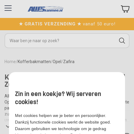
★ GRATIS VERZENDING ★
vanaf 50 euro!
Home
/
Kofferbakmatten
/
Opel
/
Zafira
Koop Kofferbak matten voor uw Opel
Zafira op Alleskanmee.nl
Zin in een koekje? Wij serveren
Alle kofferbakmatten zijn specifiek op maat gemaakt voor uw
cookies!
Opel Zafira. Hierdoor hebben deze kofferbak matten een perfecte
pasvorm. Dankzij de goede kwaliteit, anti slip en ruwe toplaag
zullen de spullen minder snel door de hele kofferbak vliegen van
Met cookies helpen we je beter en persoonlijker.
uw Opel Zafira. Bescherm je kofferbak met een specifiek op maat
Dankzij functionele cookies werkt de website goed.
kofferbakmat van Alleskanmee.nl Wij hebben voor de
Opel Adam
,
Verder lezen
Daarom gebruiken we technologie om je gedrag
Opel Antara
,
Opel Astra
,
Opel Corsa
,
Opel Crossland
,
Opel