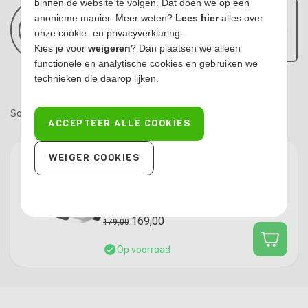
binnen de website te volgen. Dat doen we op een
Grandland
,
Opel Insignia
,
Opel Karl
,
Opel Meriva
,
Opel Mokka
,
Opel
Advies nodig?
anonieme manier. Meer weten?
Lees hier
alles over
Omega
,
Opel Signum
,
Opel Vectra
,
Opel Zafira
kofferbakmatten
Onze experts staan voor je klaar van 9.00-12.00
onze cookie- en privacyverklaring.
die wij vanuit ons eigen magazijn leveren.
uur, bel nu op:
073-6909798
Kies je voor
weigeren
? Dan plaatsen we alleen
functionele en analytische cookies en gebruiken we
technieken die daarop lijken.
Sorteer op:
ACCEPTEER ALLE COOKIES
Azuga kofferbakmat Opel Zafira
WEIGER COOKIES
Tourer vanaf 2012
(0)
169,00
179,00
Op voorraad