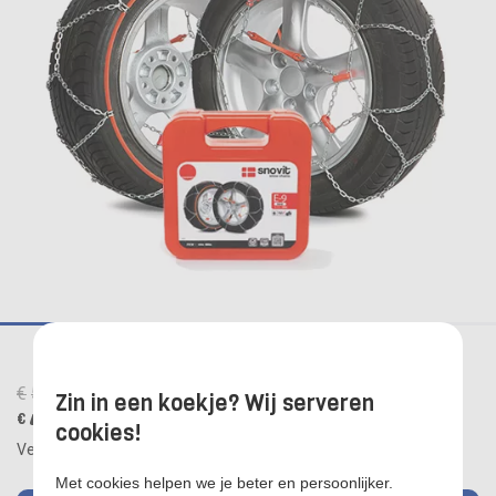
1
2
3
4
5
6
€
59,95
Zin in een koekje? Wij serveren
49,95
€
cookies!
Verzendkosten:
€ 0,00
Met cookies helpen we je beter en persoonlijker.