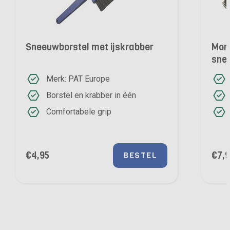
Sneeuwborstel met ijskrabber
Mon
sne
Merk: PAT Europe
Borstel en krabber in één
Comfortabele grip
€
4,95
€
7,
BESTEL