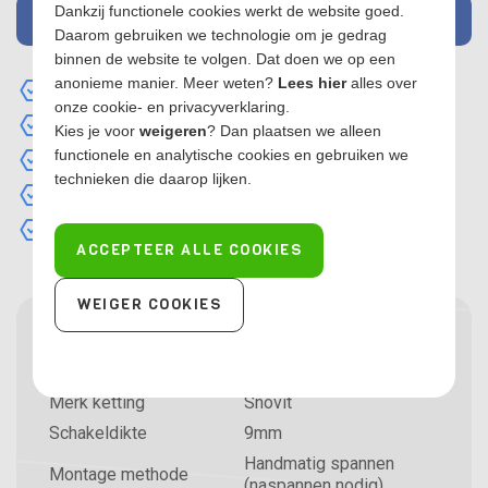
Dankzij functionele cookies werkt de website goed.
MAIL MIJ WANNEER OP VOORRAAD
Daarom gebruiken we technologie om je gedrag
binnen de website te volgen. Dat doen we op een
anonieme manier. Meer weten?
Lees hier
alles over
9mm ketting
onze cookie- en privacyverklaring.
Handmatig spannend
Kies je voor
weigeren
? Dan plaatsen we alleen
functionele en analytische cookies en gebruiken we
Prijsstunt
technieken die daarop lijken.
Praktische nylon opbergtas
TÜV en Ö-norm gekeurd
ACCEPTEER ALLE COOKIES
WEIGER COOKIES
Specificaties sneeuwkettingen
Type
SNO-KN-100
Merk ketting
Snovit
Schakeldikte
9mm
Handmatig spannen
Montage methode
(naspannen nodig)