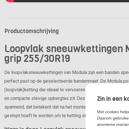
Productomschrijving
Loopvlak sneeuwkettingen M
grip 255/30R19
De loopvlaksneeuwkettingen van Modula zijn een banden speci
perfect past op de geselecteerde bandenmaat. De Modula pola
(loopvlak)ketting die ideaal te vervoeren is in de kofferbak, d
Zin in een k
en compacte stevige opbergtas zit. Deze polaire grip set van
spannend, dat betekent dat na het monteren van de sneeuwket
Met cookies helpe
gestopt hoeft te worden om te ketting strakker te spannen.
Daarom gebruiken
anonieme manier