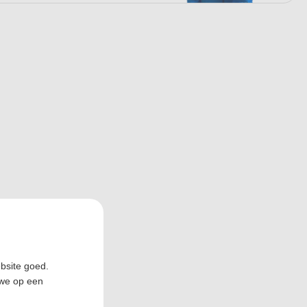
ebsite goed.
 we op een