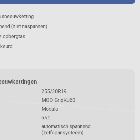
aksneeuwketting
nend (niet naspannen)
e opbergtas
ekeurd
neeuwkettingen
255/30R19
MOD-GripKU60
Modula
n.v.t.
automatisch spannend
(zelfspansysteem)