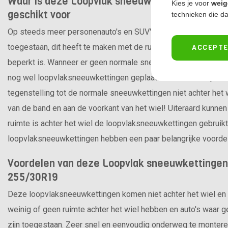
Waar is deze Loopvlak sneeuwkettingen Modula
Kies je voor
weig
geschikt voor
technieken die da
Op steeds meer personenauto's en SUV's zijn geen conventi
toegestaan, dit heeft te maken met de ruimte achter het wiel d
ACCEPTE
beperkt is. Wanneer er geen normale sneeuwkettingen meer 
nog wel loopvlaksneeuwkettingen geplaatst worden. Loopvla
tegenstelling tot de normale sneeuwkettingen niet achter het 
van de band en aan de voorkant van het wiel! Uiteraard kunne
ruimte is achter het wiel de loopvlaksneeuwkettingen gebruik
loopvlaksneeuwkettingen hebben een paar belangrijke voorde
Voordelen van deze Loopvlak sneeuwkettingen 
255/30R19
Deze loopvlaksneeuwkettingen komen niet achter het wiel en z
weinig of geen ruimte achter het wiel hebben en auto's waa
zijn toegestaan. Zeer snel en eenvoudig onderweg te montere