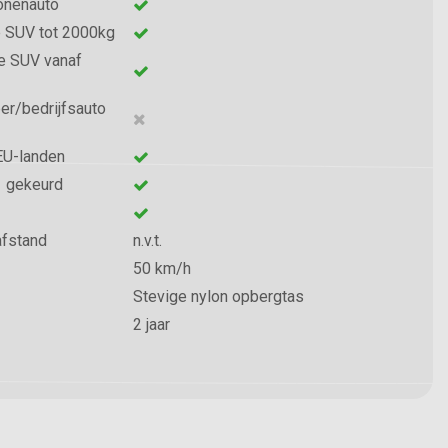
onenauto
e SUV tot 2000kg
e SUV vanaf
er/bedrijfsauto
 EU-landen
 gekeurd
afstand
n.v.t.
50 km/h
Stevige nylon opbergtas
2 jaar