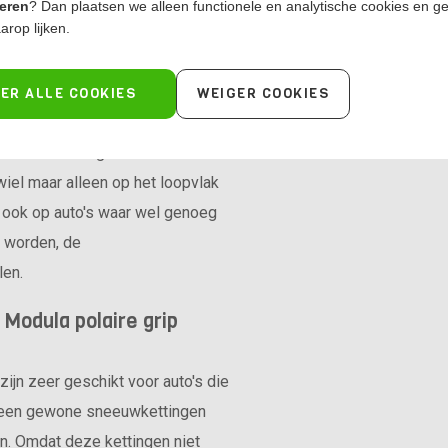
 polaire grip 255/30R19
eren
? Dan plaatsen we alleen functionele en analytische cookies en g
arop lijken.
onele sneeuwkettingen meer
ie bij deze voertuigen zeer
ER ALLE COOKIES
WEIGER COOKIES
mogen worden gebruikt mogen er
ksneeuwkettingen komen in
wiel maar alleen op het loopvlak
n ook op auto's waar wel genoeg
t worden, de
len.
Modula polaire grip
ijn zeer geschikt voor auto's die
r geen gewone sneeuwkettingen
n. Omdat deze kettingen niet