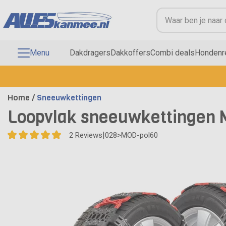
Menu
Dakdragers
Dakkoffers
Combi deals
Hondenr
Home
/
Sneeuwkettingen
Loopvlak sneeuwkettingen M
|
028>MOD-pol60
2
Reviews