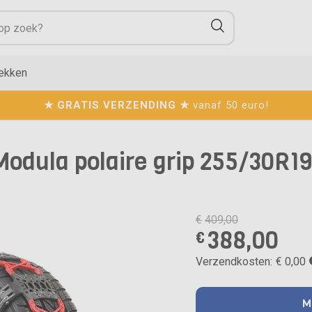
ekken
★ GRATIS VERZENDING ★
vanaf 50 euro!
odula polaire grip 255/30R19
€
409,00
388,00
€
Verzendkosten:
€ 0,00
M