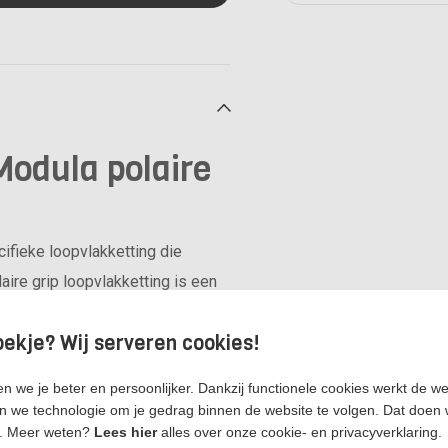
odula polaire
fieke loopvlakketting die
ire grip loopvlakketting is een
it omdat deze in een makkelijke
oekje? Wij serveren cookies!
 Modula is automatisch
ting op de band er niet meer
n we je beter en persoonlijker. Dankzij functionele cookies werkt de w
 we technologie om je gedrag binnen de website te volgen. Dat doen
. Meer weten?
Lees hier
alles over onze cookie- en privacyverklaring.