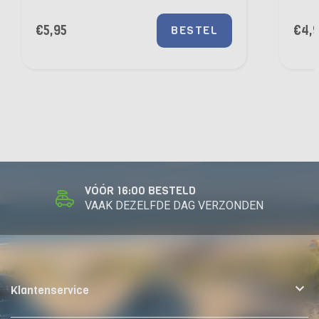
€
5,95
€
4,
BESTEL
VÓÓR 16:00 BESTELD
VAAK DEZELFDE DAG VERZONDEN
Klantenservice