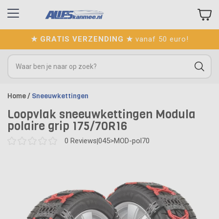
★ GRATIS VERZENDING ★
vanaf 50 euro!
Home
/
Sneeuwkettingen
Loopvlak sneeuwkettingen Modula
polaire grip 175/70R16
0
Reviews
045>MOD-pol70
|