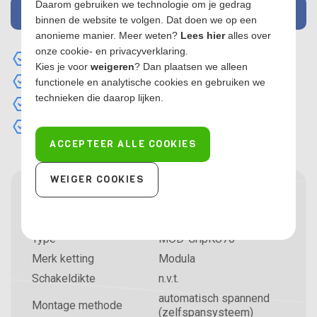
Daarom gebruiken we technologie om je gedrag
MAIL MIJ WANNEER OP VOORRAAD
binnen de website te volgen. Dat doen we op een
anonieme manier. Meer weten?
Lees hier
alles over
onze cookie- en privacyverklaring.
Kunststof loopvlaksneeuwketting
Kies je voor
weigeren
? Dan plaatsen we alleen
Automatisch spannend (niet naspannen)
functionele en analytische cookies en gebruiken we
technieken die daarop lijken.
Praktische stevige opbergtas
TÜV en Ö-norm gekeurd
ACCEPTEER ALLE COOKIES
WEIGER COOKIES
Specificaties sneeuwkettingen
Maat
175/70R16
Type
MOD-GripKU70
Merk ketting
Modula
Schakeldikte
n.v.t.
automatisch spannend
Montage methode
(zelfspansysteem)