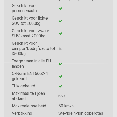
Geschikt voor
personenauto
Geschikt voor lichte
SUV tot 2000kg
Geschikt voor zware
SUV vanaf 2000kg
Geschikt voor
camper/bedrijfsauto tot
3500kg
Toegestaan in alle EU-
landen
Ö-Norm EN16662-1
gekeurd
TUV gekeurd
Maximaal te rijden
n.v.t.
afstand
Maximale snelheid
50 km/h
Verpakking
Stevige nylon opbergtas