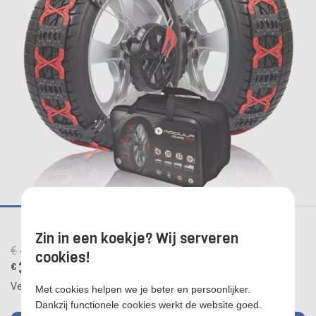
1
2
3
4
5
6
Zin in een koekje? Wij serveren
€
409,00
cookies!
388,00
€
Verzendkosten:
€ 0,00
Met cookies helpen we je beter en persoonlijker.
Dankzij functionele cookies werkt de website goed.