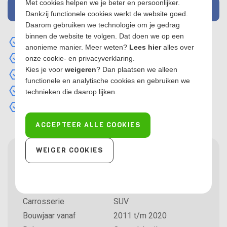
Met cookies helpen we je beter en persoonlijker.
MAIL MIJ WANNEER OP VOORRAAD
Dankzij functionele cookies werkt de website goed.
Daarom gebruiken we technologie om je gedrag
binnen de website te volgen. Dat doen we op een
Merk: PerfectFit Luna
anonieme manier. Meer weten?
Lees hier
alles over
Draagvermogen 90 kg
onze cookie- en privacyverklaring.
Kies je voor
weigeren
? Dan plaatsen we alleen
Veel verkocht!
functionele en analytische cookies en gebruiken we
Geschikt voor auto's met open dakrail
technieken die daarop lijken.
Afsluitbaar met slot
ACCEPTEER ALLE COOKIES
WEIGER COOKIES
Geschikt voor
Automerk
SsangYong
Automodel
Korando
Carrosserie
SUV
Bouwjaar vanaf
2011 t/m 2020