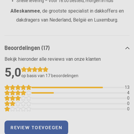
Snelle levering – Vóór 16:00 besteld, morgen in huis
Alleskanmee
, de grootste specialist in dakkoffers en
dakdragers van Nederland, België en Luxemburg.
Beoordelingen (17)
Bekijk hieronder alle reviews van onze klanten
5,0
op basis van 17
beoordelingen
13
4
0
0
0
REVIEW TOEVOEGEN