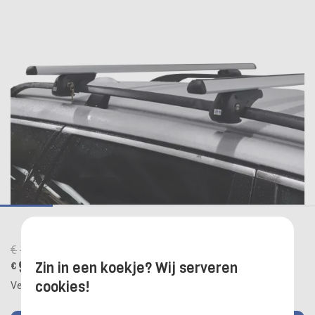
1
2
3
4
5
6
€
119,95
99,95
Zin in een koekje? Wij serveren
€
cookies!
Verzendkosten:
€ 0,00