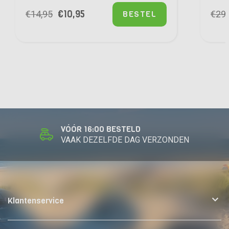
€
10,95
BESTEL
€
14,95
€
29,
VÓÓR 16:00 BESTELD
VAAK DEZELFDE DAG VERZONDEN
Klantenservice